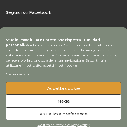
Seguici su Facebook
Studio Immobiliare Loreto Snc rispetta i tuoi dati
personali.
Perché usiamo i cookie? Utilizziamo solo i nostri cookie e
quelli di terze parti per migliorare la qualità della navigazione, per
elaborare statistiche anonime. Non analizziamo dati personali come,
per esempio, la cronologia della tua navigazione. Se continui a
utilizzare il nostro sito, accetti i nostri cookie.
Gestisci servizi
Accetta cookie
© Copyright 2020 Studio Immobiliare Loreto | Tutti i
Nega
diritti sono riservati
Visualizza preference
Credits
Politica dei cookie
Privacy Policy