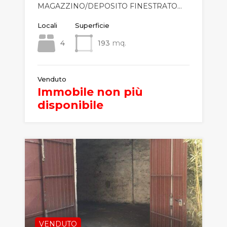
MAGAZZINO/DEPOSITO FINESTRATO…
Locali
Superficie
4
193
mq.
Venduto
Immobile non più
disponibile
VENDUTO