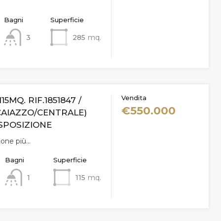
Bagni
Superficie
3
285
mq.
Vendita
115MQ. RIF.1851847 /
€550.000
CAIAZZO/CENTRALE)
SPOSIZIONE
zone più…
Bagni
Superficie
1
115
mq.