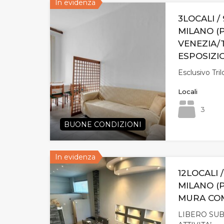
In evidenza
3LOCALI / 
MILANO (
VENEZIA/
ESPOSIZI
Esclusivo Tri
Locali
3
BUONE CONDIZIONI
In evidenza
12LOCALI 
MILANO (
MURA CO
LIBERO SUB