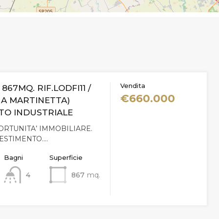
Vendita
 867MQ. RIF.LODFI11 /
€660.000
NA MARTINETTA)
TO INDUSTRIALE
RTUNITA’ IMMOBILIARE.
ESTIMENTO.…
Bagni
Superficie
4
867
mq.