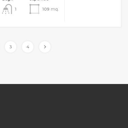
1
109
mq.
3
4