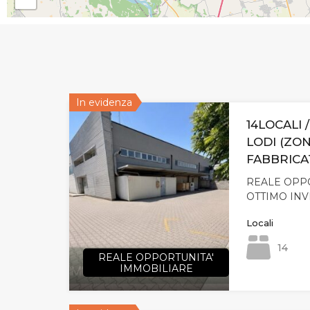
In evidenza
14LOCALI /
LODI (ZO
FABBRICA
REALE OPPO
OTTIMO INV
Locali
14
REALE OPPORTUNITA'
IMMOBILIARE