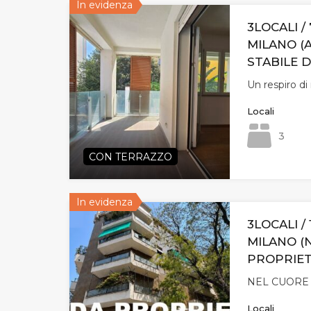
In evidenza
3LOCALI / 
MILANO (
STABILE D
Un respiro d
Locali
3
CON TERRAZZO
In evidenza
3LOCALI /
MILANO (
PROPRIET
NEL CUORE
Locali