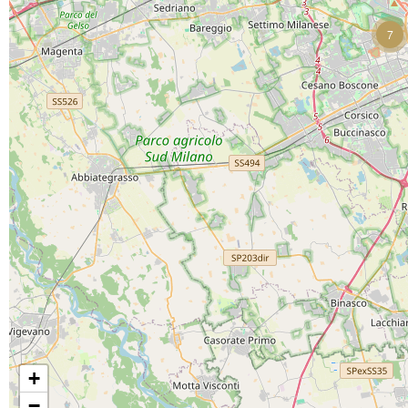
7
+
−