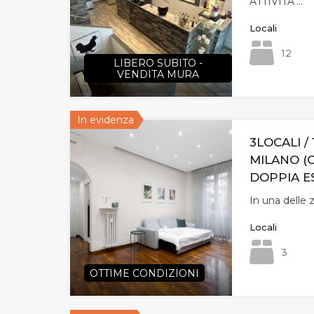
ATTIVITA’…
Locali
12
LIBERO SUBITO -
VENDITA MURA
In evidenza
3LOCALI / 
MILANO (
DOPPIA E
In una delle 
Locali
3
OTTIME CONDIZIONI