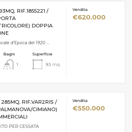
Vendita
93MQ. RIF.1855221 /
€620.000
PORTA
TRICOLORE) DOPPIA
ONE
locale d’Epoca del 1920 …
Bagni
Superficie
1
93
mq.
Vendita
/ 285MQ. RIF.VAR2RIS /
€550.000
PALMANOVA/CIMIANO)
MMERCIALI
ITO PER CESSATA