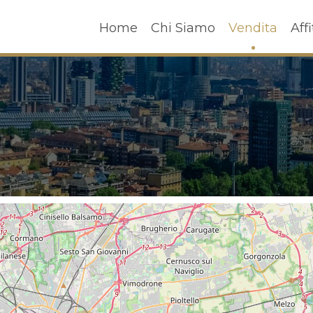
Home
Chi Siamo
Vendita
A
Home
Chi Siamo
Vendita
Affi