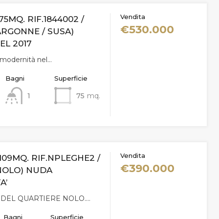
Vendita
75MQ. RIF.1844002 /
€530.000
ARGONNE / SUSA)
EL 2017
i modernità nel…
Bagni
Superficie
1
75
mq.
Vendita
 109MQ. RIF.NPLEGHE2 /
€390.000
NOLO) NUDA
A’
 DEL QUARTIERE NOLO.…
Bagni
Superficie