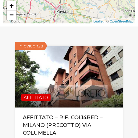
+
−
Leaflet
| ©
OpenStreetMap
In evidenza
AFFITTATO
AFFITTATO – RIF. COL14BED –
MILANO (PRECOTTO) VIA
COLUMELLA