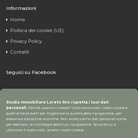
Informazioni
Home
Politica dei cookie (UE)
Privacy Policy
Contatti
Seguici su Facebook
Studio Immobiliare Loreto Snc rispetta i tuoi dati
personali.
Perché usiamo i cookie? Utilizziamo solo i nostri cookie e
quelli di terze parti per migliorare la qualità della navigazione, per
elaborare statistiche anonime. Non analizziamo dati personali come,
per esempio, la cronologia della tua navigazione. Se continui a
utilizzare il nostro sito, accetti i nostri cookie.