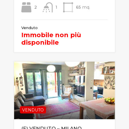
2
1
65
mq.
Venduto
Immobile non più
disponibile
VENDUTO
(F) VENDUTO – MILANO