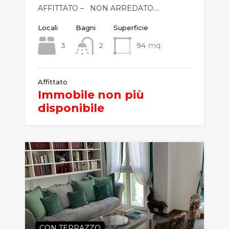
AFFITTATO – NON ARREDATO.…
Locali
Bagni
Superficie
3
2
94
mq.
Affittato
Immobile non più
disponibile
CON TERRAZZO