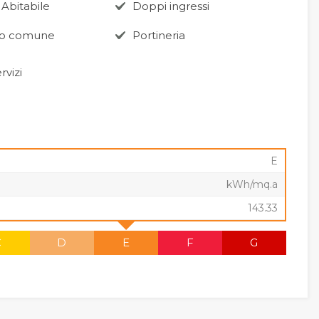
 Abitabile
Doppi ingressi
no comune
Portineria
ervizi
E
kWh/mq.a
143.33
C
D
E
F
G