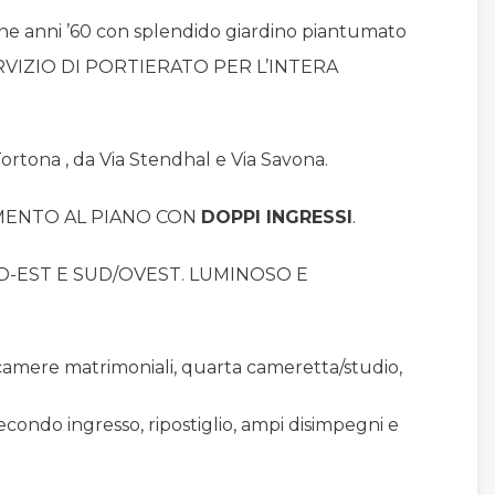
e anni ’60 con splendido giardino piantumato
SERVIZIO DI PORTIERATO PER L’INTERA
Tortona , da Via Stendhal e Via Savona.
ENTO AL PIANO CON
DOPPI INGRESSI
.
D-EST E SUD/OVEST. LUMINOSO E
 camere matrimoniali, quarta cameretta/studio,
econdo ingresso, ripostiglio, ampi disimpegni e