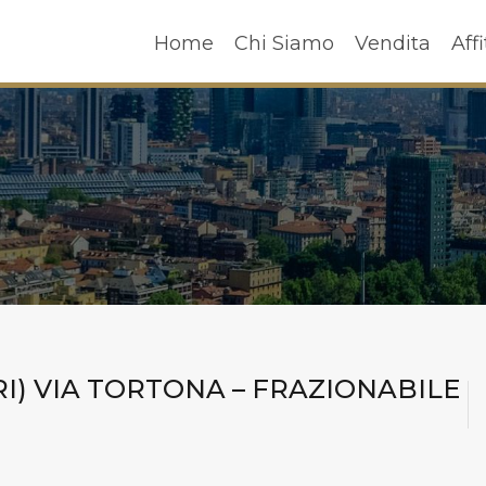
Home
Chi Siamo
Vendita
A
Home
Chi Siamo
Vendita
Affi
I) VIA TORTONA – FRAZIONABILE