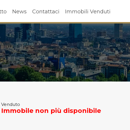
ffitto
News
Contattaci
Immobili Venduti
tto
News
Contattaci
Immobili Venduti
Venduto
Immobile non più disponibile