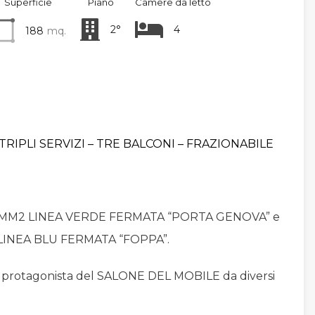
Superficie
Piano
Camere da letto
2°
4
188
mq.
RIPLI SERVIZI – TRE BALCONI – FRAZIONABILE
A MM2 LINEA VERDE FERMATA “PORTA GENOVA” e
LINEA BLU FERMATA “FOPPA”.
rotagonista del SALONE DEL MOBILE da diversi
.