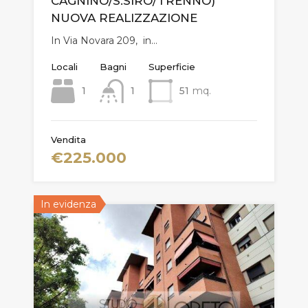
CAGNINO/S.SIRO/TRENNO)
NUOVA REALIZZAZIONE
In Via Novara 209, in…
Locali
Bagni
Superficie
1
1
51
mq.
Vendita
€225.000
In evidenza