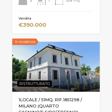
3
1
109
mq.
Vendita
€390.000
In evidenza
RISTRUTTURATO
1LOCALE / 51MQ. RIF.1851298 /
MILANO (QUARTO