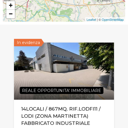
+
−
Leaflet
| ©
OpenStreetMap
In evidenza
REALE OPPORTUNITA' IMMOBILIARE
14LOCALI / 867MQ. RIF.LODFI11 /
LODI (ZONA MARTINETTA)
FABBRICATO INDUSTRIALE