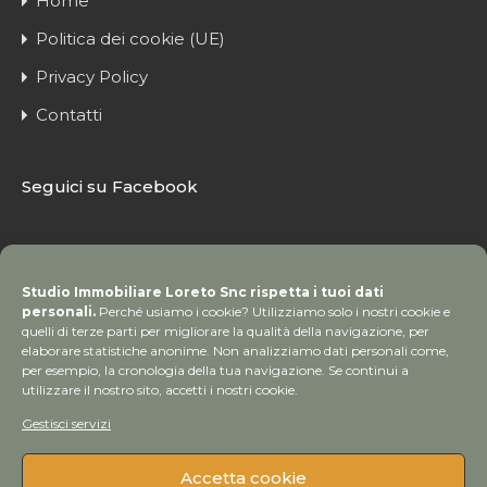
Home
Politica dei cookie (UE)
Privacy Policy
Contatti
Seguici su Facebook
Studio Immobiliare Loreto Snc rispetta i tuoi dati
personali.
Perché usiamo i cookie? Utilizziamo solo i nostri cookie e
quelli di terze parti per migliorare la qualità della navigazione, per
elaborare statistiche anonime. Non analizziamo dati personali come,
per esempio, la cronologia della tua navigazione. Se continui a
utilizzare il nostro sito, accetti i nostri cookie.
Gestisci servizi
Accetta cookie