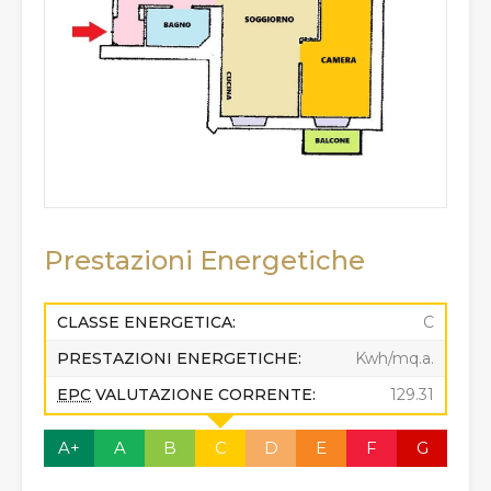
Prestazioni Energetiche
CLASSE ENERGETICA:
C
PRESTAZIONI ENERGETICHE:
Kwh/mq.a.
EPC
VALUTAZIONE CORRENTE:
129.31
A+
A
B
C
D
E
F
G