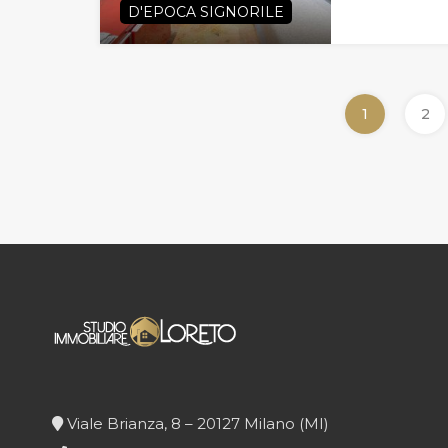
D'EPOCA SIGNORILE
1
2
Viale Brianza, 8 – 20127 Milano (MI)