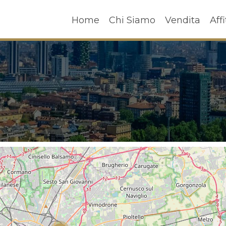
Home
Chi Siamo
Vendita
A
Home
Chi Siamo
Vendita
Affi