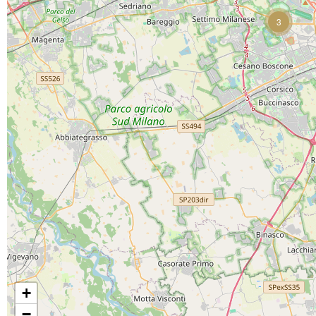
3
+
−