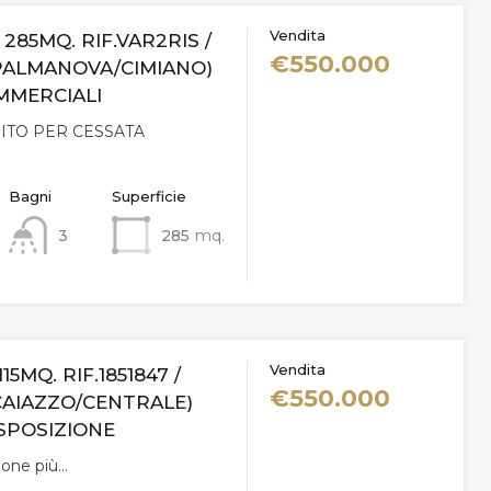
Vendita
/ 285MQ. RIF.VAR2RIS /
€550.000
PALMANOVA/CIMIANO)
MMERCIALI
ITO PER CESSATA
Bagni
Superficie
3
285
mq.
Vendita
115MQ. RIF.1851847 /
€550.000
CAIAZZO/CENTRALE)
SPOSIZIONE
zone più…