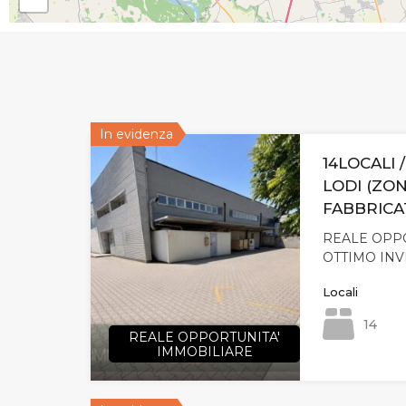
In evidenza
14LOCALI /
LODI (ZO
FABBRICA
REALE OPPO
OTTIMO INV
Locali
14
REALE OPPORTUNITA'
IMMOBILIARE