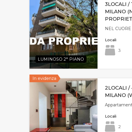
3LOCALI /
MILANO (
PROPRIET
NEL CUORE
Locali
3
LUMINOSO 2° PIANO
In evidenza
2LOCALI / 
MILANO (W
Appartamento
Locali
2