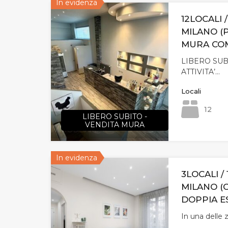
In evidenza
12LOCALI 
MILANO (
MURA CO
LIBERO SUB
ATTIVITA’…
Locali
12
LIBERO SUBITO -
VENDITA MURA
In evidenza
3LOCALI / 
MILANO (
DOPPIA E
In una delle 