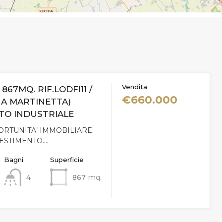
Vendita
 867MQ. RIF.LODFI11 /
€660.000
NA MARTINETTA)
TO INDUSTRIALE
RTUNITA’ IMMOBILIARE.
ESTIMENTO.…
Bagni
Superficie
4
867
mq.