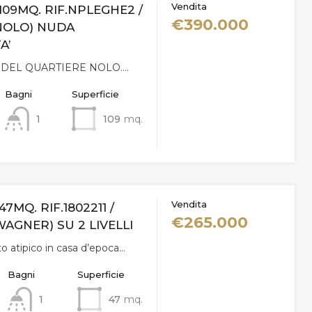
Vendita
 109MQ. RIF.NPLEGHE2 /
€390.000
NOLO) NUDA
A’
 DEL QUARTIERE NOLO.…
Bagni
Superficie
1
109
mq.
Vendita
47MQ. RIF.1802211 /
€265.000
AGNER) SU 2 LIVELLI
 atipico in casa d’epoca…
Bagni
Superficie
1
47
mq.