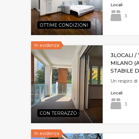
Locali
3
OTTIME CONDIZIONI
In evidenza
3LOCALI / 
MILANO (
STABILE D
Un respiro d
Locali
3
CON TERRAZZO
In evidenza