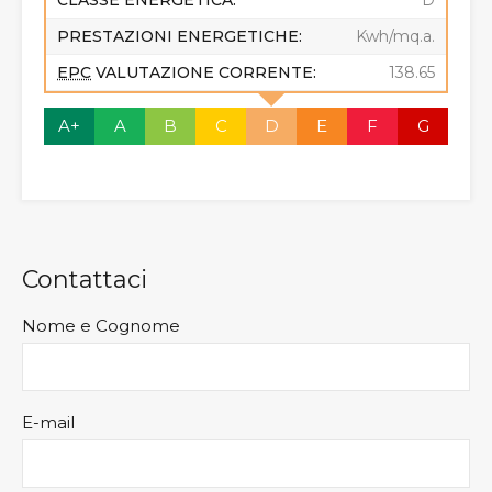
PRESTAZIONI ENERGETICHE:
Kwh/mq.a.
EPC
VALUTAZIONE CORRENTE:
138.65
A+
A
B
C
D
E
F
G
Contattaci
Nome e Cognome
E-mail