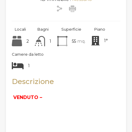
Locali
Bagni
Superficie
Piano
1°
2
1
55
mq.
Camere da letto
1
Descrizione
VENDUTO –