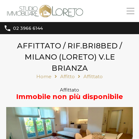
02 3966 6144
AFFITTATO / RIF.BRI8BED /
MILANO (LORETO) V.LE
BRIANZA
Home
Affitto
Affittato
Affittato
Immobile non più disponibile