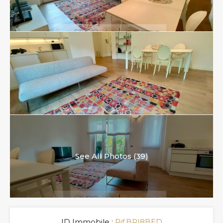
See All Photos (39)
ID Immobile :
Rif.BRI8BED