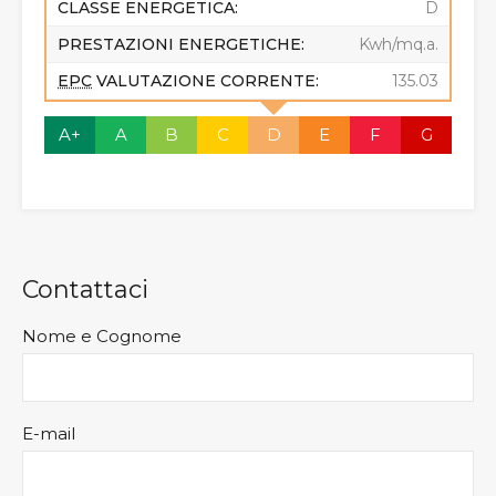
CLASSE ENERGETICA:
D
PRESTAZIONI ENERGETICHE:
Kwh/mq.a.
EPC
VALUTAZIONE CORRENTE:
135.03
A+
A
B
C
D
E
F
G
Contattaci
Nome e Cognome
E-mail