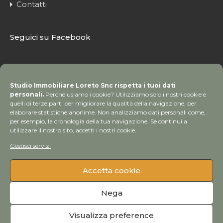
Contatti
Seguici su Facebook
Studio Immobiliare Loreto Snc rispetta i tuoi dati
personali.
Perché usiamo i cookie? Utilizziamo solo i nostri cookie e
quelli di terze parti per migliorare la qualità della navigazione, per
elaborare statistiche anonime. Non analizziamo dati personali come,
per esempio, la cronologia della tua navigazione. Se continui a
utilizzare il nostro sito, accetti i nostri cookie.
Gestisci servizi
Accetta cookie
© Copyright 2020 Studio Immobiliare Loreto | Tutti i
Nega
diritti sono riservati
Visualizza preference
Credits