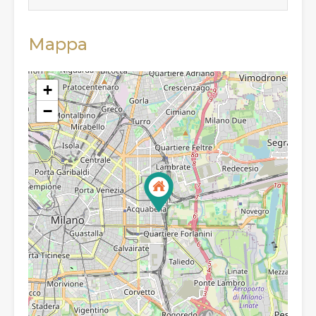
Mappa
+
−