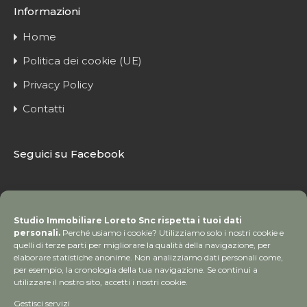
Informazioni
Home
Politica dei cookie (UE)
Privacy Policy
Contatti
Seguici su Facebook
Studio Immobiliare Loreto Snc rispetta i tuoi dati
personali.
Perché usiamo i cookie? Utilizziamo solo i nostri cookie e
quelli di terze parti per migliorare la qualità della navigazione, per
elaborare statistiche anonime. Non analizziamo dati personali come,
per esempio, la cronologia della tua navigazione. Se continui a
utilizzare il nostro sito, accetti i nostri cookie.
Gestisci servizi