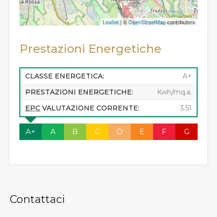
Leaflet
| ©
OpenStreetMap
contributors
Prestazioni Energetiche
CLASSE ENERGETICA:
A+
PRESTAZIONI ENERGETICHE:
Kwh/mq.a.
EPC
VALUTAZIONE CORRENTE:
3.51
A+
A
B
C
D
E
F
G
Contattaci