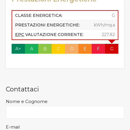
CLASSE ENERGETICA:
G
PRESTAZIONI ENERGETICHE:
kWh/mq.a
EPC
VALUTAZIONE CORRENTE:
227.82
A+
A
B
C
D
E
F
G
Contattaci
Nome e Cognome
E-mail