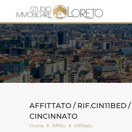
AFFITTATO / RIF.CIN11BED
CINCINNATO
Home
Affitto
Affittato