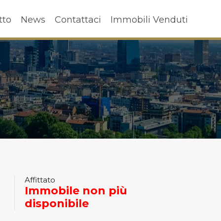
ffitto
News
Contattaci
Immobili Venduti
tto
News
Contattaci
Immobili Venduti
Affittato
Immobile non più
disponibile