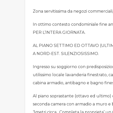
Zona servitissima da negozi commerciali, 
In ottimo contesto condominiale fine 
PER L’INTERA GIORNATA.
AL PIANO SETTIMO ED OTTAVO (ULTI
A NORD-EST. SILENZIOSISSIMO.
Ingresso su soggiorno con predisposizion
utilissimo locale lavanderia finestrato, 
cabina armadio, antibagno e bagno fines
Al piano soprastante (ottavo ed ultimo) co
seconda camera con armadio a muro e ba
3metri circa. Completa la proprieta’ 