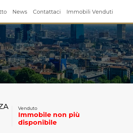
ffitto
News
Contattaci
Immobili Venduti
tto
News
Contattaci
Immobili Venduti
ZA
Venduto
Immobile non più
disponibile