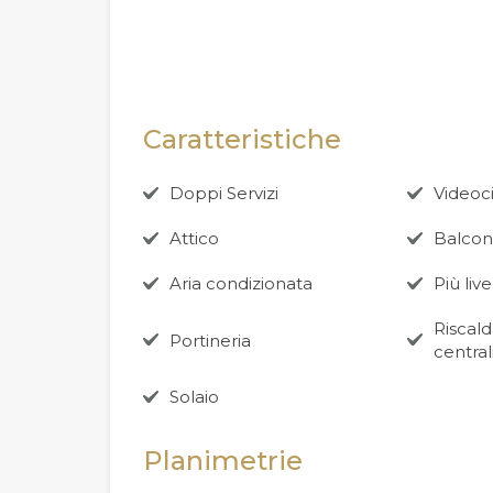
Caratteristiche
Doppi Servizi
Videoc
Attico
Balco
Aria condizionata
Più livel
Riscal
Portineria
central
Solaio
Planimetrie