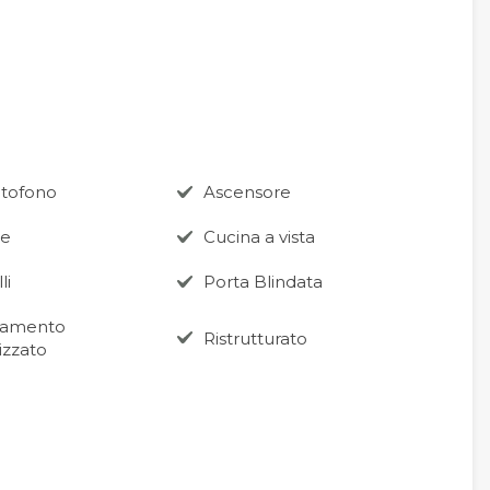
itofono
Ascensore
ne
Cucina a vista
li
Porta Blindata
damento
Ristrutturato
izzato