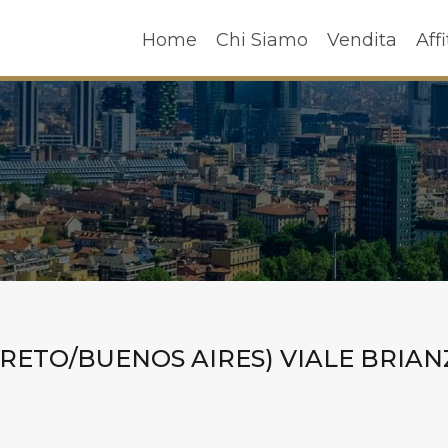
Home
Chi Siamo
Vendita
A
Home
Chi Siamo
Vendita
Affi
ORETO/BUENOS AIRES) VIALE BRIAN