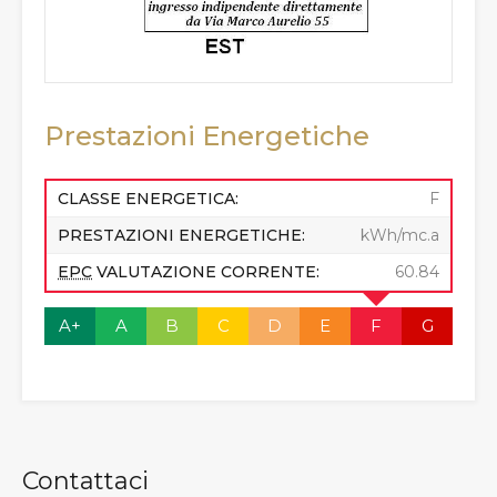
Prestazioni Energetiche
CLASSE ENERGETICA:
F
PRESTAZIONI ENERGETICHE:
kWh/mc.a
EPC
VALUTAZIONE CORRENTE:
60.84
A+
A
B
C
D
E
F
G
Contattaci