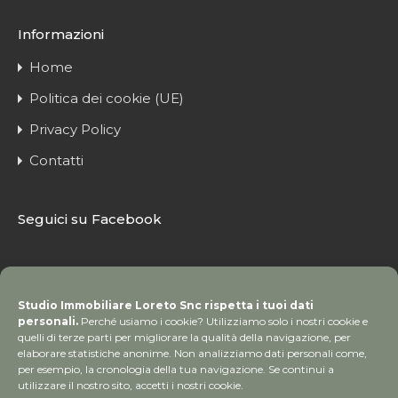
Informazioni
Home
Politica dei cookie (UE)
Privacy Policy
Contatti
Seguici su Facebook
Studio Immobiliare Loreto Snc rispetta i tuoi dati
personali.
Perché usiamo i cookie? Utilizziamo solo i nostri cookie e
quelli di terze parti per migliorare la qualità della navigazione, per
elaborare statistiche anonime. Non analizziamo dati personali come,
per esempio, la cronologia della tua navigazione. Se continui a
utilizzare il nostro sito, accetti i nostri cookie.