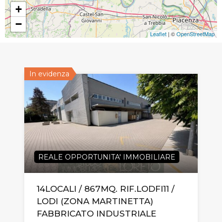
+
−
Leaflet
| ©
OpenStreetMap
In evidenza
REALE OPPORTUNITA' IMMOBILIARE
14LOCALI / 867MQ. RIF.LODFI11 /
LODI (ZONA MARTINETTA)
FABBRICATO INDUSTRIALE