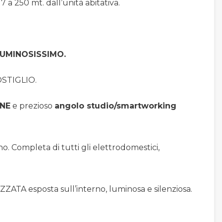
 a 250 mt. dall’unità abitativa.
LUMINOSISSIMO.
OSTIGLIO.
NE
e prezioso
angolo studio/smartworking
o. Completa di tutti gli elettrodomestici,
A esposta sull’interno, luminosa e silenziosa.