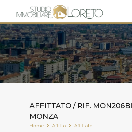
AFFITTATO / RIF. MON206B
MONZA
Home
Affitto
Affittato