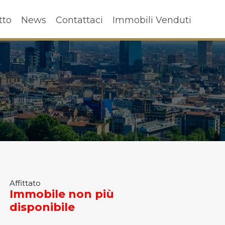
ffitto
News
Contattaci
Immobili Venduti
tto
News
Contattaci
Immobili Venduti
Affittato
Immobile non più
disponibile