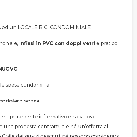
A
ed un LOCALE BICI CONDOMINIALE.
moniale,
Infissi in PVC con doppi vetri
e pratico
 NUOVO
.
le spese condominiali.
 cedolare secca
.
ere puramente informativo e, salvo ove
o una proposta contrattuale né un’offerta al
 Civile dei servizi descritti, né possono considerarsi