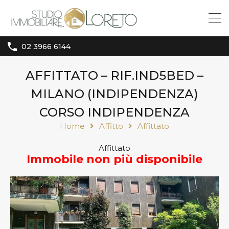
02 3966 6144
AFFITTATO – RIF.IND5BED –
MILANO (INDIPENDENZA)
CORSO INDIPENDENZA
Home
Affitto
Affittato
Affittato
Immobile non più disponibile