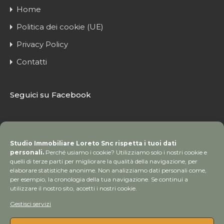
Home
Politica dei cookie (UE)
Privacy Policy
Contatti
Seguici su Facebook
Studio Immobiliare Loreto Snc rispetta i tuoi dati
personali.
Perché usiamo i cookie? Utilizziamo solo i nostri cookie e
quelli di terze parti per migliorare la qualità della navigazione, per
elaborare statistiche anonime. Non analizziamo dati personali come,
per esempio, la cronologia della tua navigazione. Se continui a
utilizzare il nostro sito, accetti i nostri cookie.
Gestisci servizi