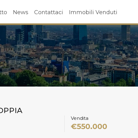
ffitto
News
Contattaci
Immobili Venduti
tto
News
Contattaci
Immobili Venduti
DOPPIA
Vendita
€550.000