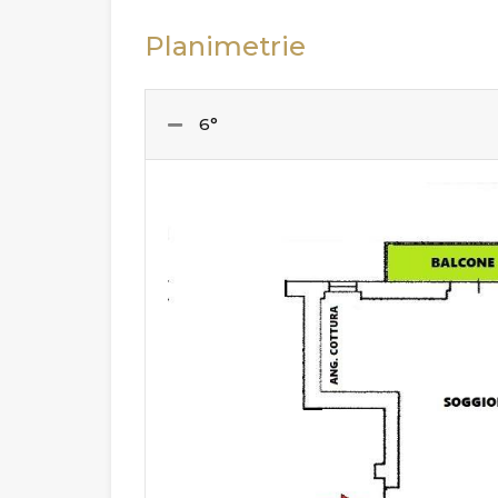
Planimetrie
6°