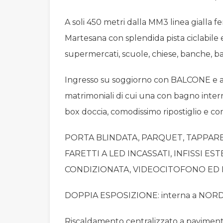
A soli 450 metri dalla MM3 linea gialla 
Martesana con splendida pista ciclabile 
supermercati, scuole, chiese, banche, ba
Ingresso su soggiorno con BALCONE e a
matrimoniali di cui una con bagno inte
box doccia, comodissimo ripostiglio e c
PORTA BLINDATA, PARQUET, TAPPAR
FARETTI A LED INCASSATI, INFISSI ES
CONDIZIONATA, VIDEOCITOFONO ED IM
DOPPIA ESPOSIZIONE: interna a NORD
Riscaldamento centralizzato a paviment