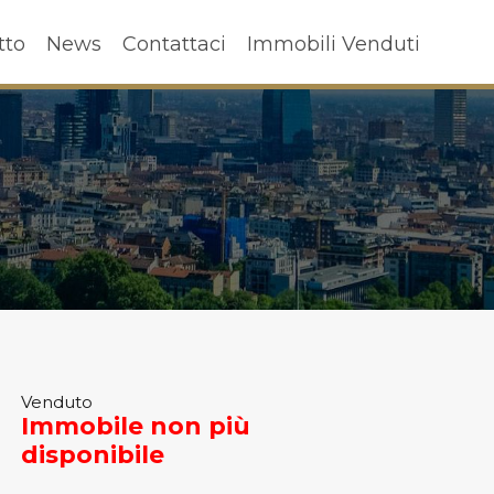
ffitto
News
Contattaci
Immobili Venduti
tto
News
Contattaci
Immobili Venduti
Venduto
Immobile non più
disponibile