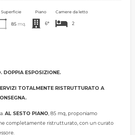
Superficie
Piano
Camere da letto
6°
2
85
mq.
. DOPPIA ESPOSIZIONE.
SERVIZI TOTALMENTE RISTRUTTURATO A
CONSEGNA.
va.
AL SESTO PIANO
, 85 mq, proponiamo
one completamente ristrutturato, con un curato
essore.