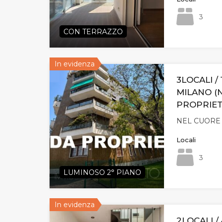
3
CON TERRAZZO
In evidenza
3LOCALI /
MILANO (
PROPRIET
NEL CUORE
Locali
3
LUMINOSO 2° PIANO
In evidenza
2LOCALI / 