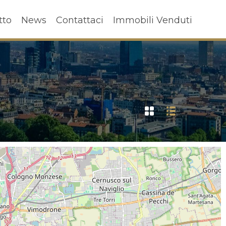
ffitto
News
Contattaci
Immobili Venduti
tto
News
Contattaci
Immobili Venduti