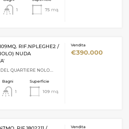
1
75
mq.
Vendita
 109MQ. RIF.NPLEGHE2 /
€390.000
NOLO) NUDA
A’
 DEL QUARTIERE NOLO.…
Bagni
Superficie
1
109
mq.
Vendita
47MQ. RIF.1802211 /