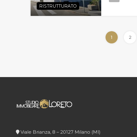
RISTRUTTURATO
1
2
Viale Brianza, 8 – 20127 Milano (MI)