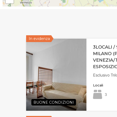
In evidenza
3LOCALI / 
MILANO (
VENEZIA/
ESPOSIZI
Esclusivo Tri
Locali
3
BUONE CONDIZIONI