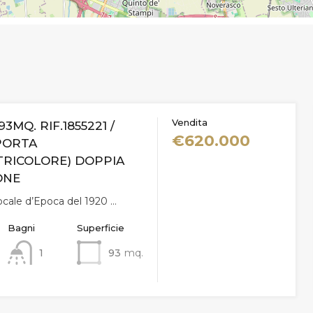
Vendita
93MQ. RIF.1855221 /
€620.000
PORTA
TRICOLORE) DOPPIA
ONE
locale d’Epoca del 1920 …
Bagni
Superficie
1
93
mq.