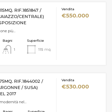
Vendita
115MQ. RIF.1851847 /
€550.000
CAIAZZO/CENTRALE)
SPOSIZIONE
zone più…
Bagni
Superficie
1
115
mq.
Vendita
75MQ. RIF.1844002 /
€530.000
ARGONNE / SUSA)
EL 2017
i modernità nel…
Bagni
Superficie