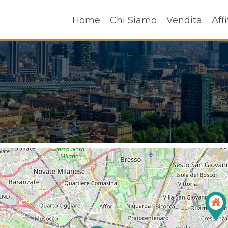
Home
Chi Siamo
Vendita
A
Home
Chi Siamo
Vendita
Affi