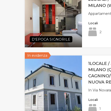
MILANO (W
Appartamento
Locali
2
D'EPOCA SIGNORILE
In evidenza
1LOCALE / 
MILANO 
CAGNINO/
NUOVA RE
In Via Novara
Locali
1