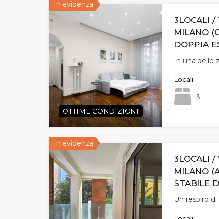
In evidenza
3LOCALI / 
MILANO (
DOPPIA E
In una delle 
Locali
3
OTTIME CONDIZIONI
In evidenza
3LOCALI / 
MILANO (
STABILE D
Un respiro d
Locali