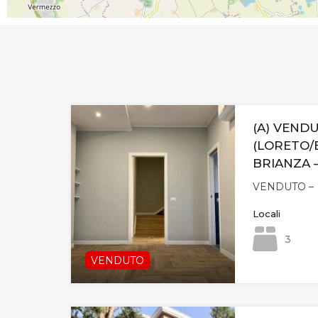
(A) VEND
(LORETO/
BRIANZA –
VENDUTO –
Locali
3
VENDUTO