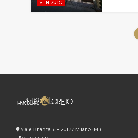
VENDUTO
Viale Brianza, 8 – 20127 Milano (MI)