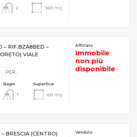
2
160
mq.
Affittato
 – RIF.BZA8BED –
Immobile
LORETO) VIALE
non più
disponibile
 – PER…
Bagni
Superficie
1
60
mq.
Venduto
– BRESCIA (CENTRO)