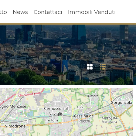
ffitto
News
Contattaci
Immobili Venduti
tto
News
Contattaci
Immobili Venduti