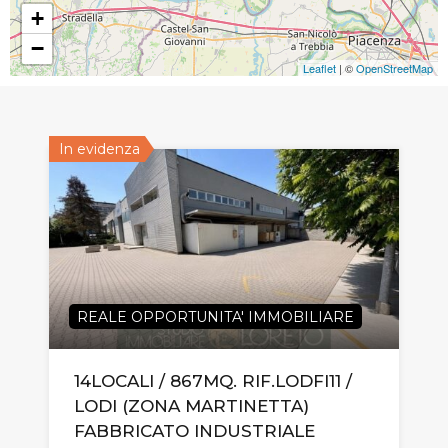
+
−
Leaflet
| ©
OpenStreetMap
In evidenza
REALE OPPORTUNITA' IMMOBILIARE
14LOCALI / 867MQ. RIF.LODFI11 /
LODI (ZONA MARTINETTA)
FABBRICATO INDUSTRIALE