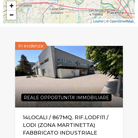
+
−
Leaflet
| ©
OpenStreetMap
In evidenza
REALE OPPORTUNITA' IMMOBILIARE
14LOCALI / 867MQ. RIF.LODFI11 /
LODI (ZONA MARTINETTA)
FABBRICATO INDUSTRIALE