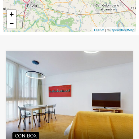
+
−
Leaflet
| ©
OpenStreetMap
CON BOX