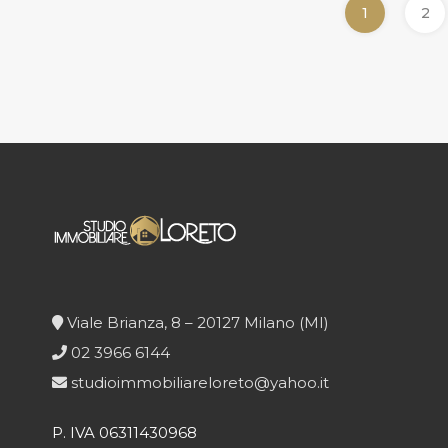
1
2
Viale Brianza, 8 – 20127 Milano (MI)
02 3966 6144
studioimmobiliareloreto@yahoo.it
P. IVA 06311430968