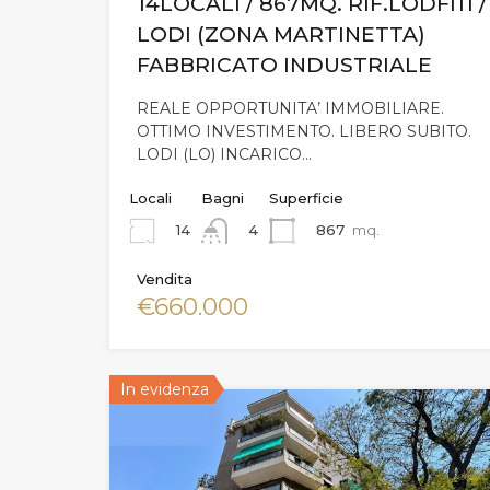
14LOCALI / 867MQ. RIF.LODFI11 /
LODI (ZONA MARTINETTA)
FABBRICATO INDUSTRIALE
REALE OPPORTUNITA’ IMMOBILIARE.
OTTIMO INVESTIMENTO. LIBERO SUBITO.
LODI (LO) INCARICO…
Locali
Bagni
Superficie
14
867
mq.
4
Vendita
€660.000
In evidenza