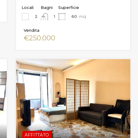
Locali
Bagni
Superficie
2
60
mq.
1
Vendita
€250.000
AFFITTATO