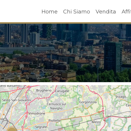
Home
Chi Siamo
Vendita
A
Home
Chi Siamo
Vendita
Affi