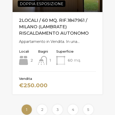
DOPPIA ESPOSIZIONE
2LOCALI / 60 MQ. RIF.1847961 /
MILANO (LAMBRATE)
RISCALDAMENTO AUTONOMO
Appartamento in Vendita. In una…
Locali
Bagni
Superficie
2
1
60
mq.
Vendita
€250.000
1
2
3
4
5