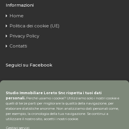
Informazioni
Home
Politica dei cookie (UE)
Privacy Policy
Contatti
Seguici su Facebook
Studio Immobiliare Loreto Snc rispetta i tuoi dati
personali.
Perché usiamo i cookie? Utilizziamo solo i nostri cookie e
quelli di terze parti per migliorare la qualità della navigazione, per
elaborare statistiche anonime. Non analizziamo dati personali come,
per esempio, la cronologia della tua navigazione. Se continui a
utilizzare il nostro sito, accetti i nostri cookie.
Gestisci servizi