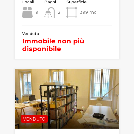
Locali
Bagni
Superficie
9
2
399
mq.
Venduto
Immobile non più
disponibile
VENDUTO