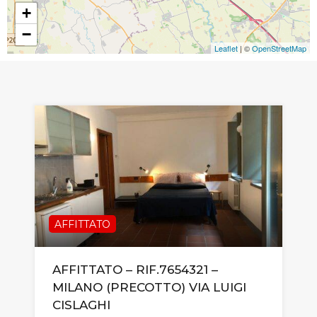
+
−
Leaflet
| ©
OpenStreetMap
AFFITTATO
AFFITTATO – RIF.7654321 –
MILANO (PRECOTTO) VIA LUIGI
CISLAGHI